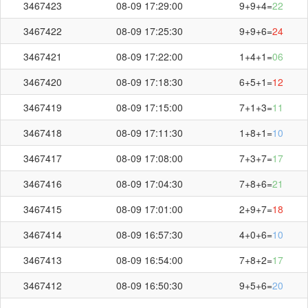
3467423
08-09 17:29:00
9+9+4=
22
3467422
08-09 17:25:30
9+9+6=
24
3467421
08-09 17:22:00
1+4+1=
06
3467420
08-09 17:18:30
6+5+1=
12
+
+
=
6
4
0
10
3467419
08-09 17:15:00
7+1+3=
11
3467418
08-09 17:11:30
1+8+1=
10
3467417
08-09 17:08:00
7+3+7=
17
3467416
08-09 17:04:30
7+8+6=
21
刷新
3467415
08-09 17:01:00
2+9+7=
18
截止第
3467457
期开奖：
00:08
秒
3467414
08-09 16:57:30
4+0+6=
10
3467413
08-09 16:54:00
7+8+2=
17
3467412
08-09 16:50:30
9+5+6=
20