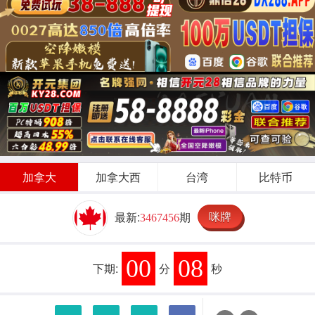
加拿大
加拿大西
台湾
比特币
咪牌
最新:
期
3467456
00
08
下期:
分
秒