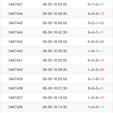
3467447
08-09 18:53:00
0+7+2=
09
3467446
08-09 18:49:30
4+0+9=
13
3467445
08-09 18:46:00
5+2+1=
08
3467444
08-09 18:42:30
9+4+7=
20
3467443
08-09 18:39:00
0+8+0=
08
3467442
08-09 18:35:30
1+9+1=
11
3467441
08-09 18:32:00
6+5+8=
19
3467440
08-09 18:28:30
1+2+5=
08
3467439
08-09 18:25:00
9+1+8=
18
3467438
08-09 18:21:30
8+9+3=
20
3467437
08-09 18:18:00
1+2+9=
12
3467436
08-09 18:14:30
1+4+5=
10