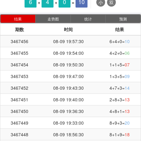
6
4
0
10
+
+
=
小
双
结果
走势图
统计
预测
期数
时间
结果
3467456
08-09 19:57:30
6+4+0=
10
3467455
08-09 19:54:00
4+2+0=
06
3467454
08-09 19:50:30
1+1+5=
07
3467453
08-09 19:47:00
1+3+5=
09
3467452
08-09 19:43:30
4+7+3=
14
3467451
08-09 19:40:00
2+8+3=
13
3467450
08-09 19:36:30
4+8+1=
13
3467449
08-09 19:33:00
8+9+3=
20
3467448
08-09 18:56:30
8+1+9=
18