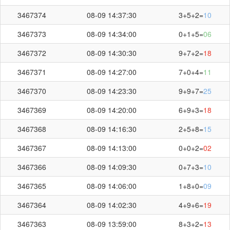
3467374
08-09 14:37:30
3+5+2=
10
3467373
08-09 14:34:00
0+1+5=
06
3467372
08-09 14:30:30
9+7+2=
18
3467371
08-09 14:27:00
7+0+4=
11
3467370
08-09 14:23:30
9+9+7=
25
3467369
08-09 14:20:00
6+9+3=
18
3467368
08-09 14:16:30
2+5+8=
15
3467367
08-09 14:13:00
0+0+2=
02
3467366
08-09 14:09:30
0+7+3=
10
3467365
08-09 14:06:00
1+8+0=
09
3467364
08-09 14:02:30
4+9+6=
19
3467363
08-09 13:59:00
8+3+2=
13