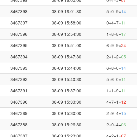
3467399
08-09 16:05:00
0+4+3=
07
3467398
08-09 16:01:30
5+0+9=
14
3467397
08-09 15:58:00
0+4+7=
11
3467396
08-09 15:54:30
1+8+8=
17
3467395
08-09 15:51:00
6+9+9=
24
3467394
08-09 15:47:30
2+1+2=
05
3467393
08-09 15:44:00
6+8+0=
14
3467392
08-09 15:40:30
5+6+0=
11
3467391
08-09 15:37:00
1+1+9=
11
3467390
08-09 15:33:30
4+7+1=
12
3467389
08-09 15:30:00
2+9+4=
15
3467388
08-09 15:26:30
2+0+4=
06
3467387
08-09 15:23:00
4+2+1=
07